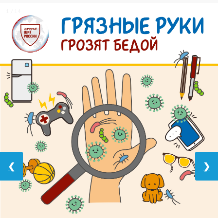
1 / 14
❮
❯