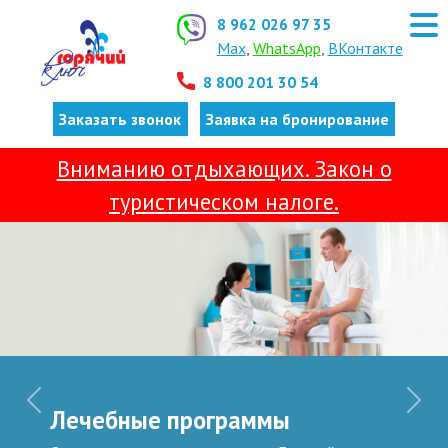
8 962 026 97 35
Max
,
WhatsApp
,
ВКонтакте
8 800 201 30 54
Заказать звонок
Заявка на бронирование
Вниманию отдыхающих. Закон о
туристическом налоге.
Previous
Next
Лечебные программы