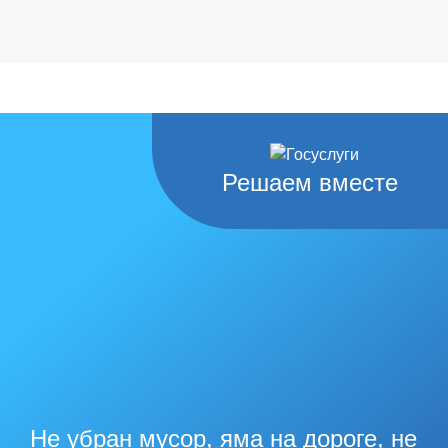
КПП
263201001
Банк
ОТДЕЛЕНИЕ СТАВРОПОЛЬ БАНКА РОССИИ//УФК по
Решаем вместе
Ставропольскому краю г. Ставрополь
№ счета получателя (номер казначейского счета)
03224643070000002101
№ счета банка (ЕКС)
40102810345370000013
ОКТМО
07727000
Не убран мусор, яма на дороге, не