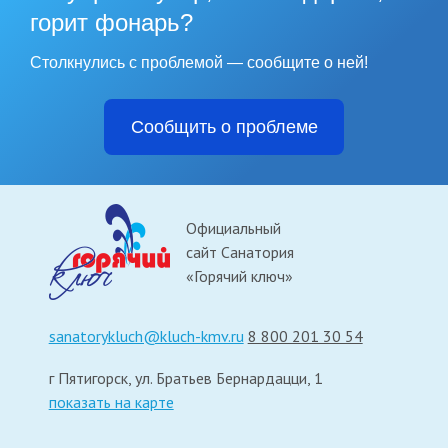
горит фонарь?
Назначения платежа
КБК04500000000000000130 тс 04.01.02 За санаторно-курортную
Столкнулись с проблемой — сообщите о ней!
путевку НДС не облагается
Сообщить о проблеме
Официальный
сайт Санатория
«Горячий ключ»
sanatorykluch@kluch-kmv.ru
8 800 201 30 54
г Пятигорск, ул. Братьев Бернардацци, 1
показать на карте