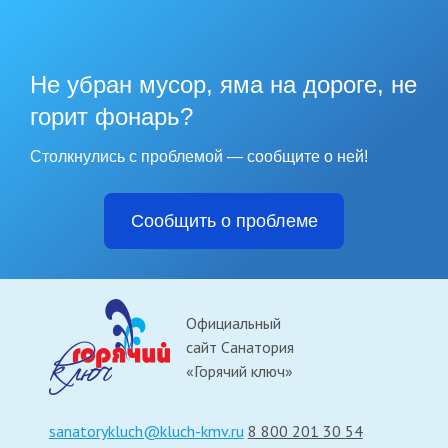
ОКТМО
07727000
Не убран мусор, яма на дороге, не
горит фонарь?
Назначения платежа
КБК04500000000000000130 тс 04.01.02 За санаторно-курортную
Столкнулись с проблемой — сообщите о ней!
путевку НДС не облагается
Сообщить о проблеме
Официальный
сайт Санатория
«Горячий ключ»
sanatorykluch@kluch-kmv.ru
8 800 201 30 54