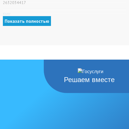
2632034417
БИК
Показать полностью
010702101
КПП
263201001
Банк
ОТДЕЛЕНИЕ СТАВРОПОЛЬ БАНКА РОССИИ//УФК по
Решаем вместе
Ставропольскому краю г. Ставрополь
№ счета получателя (номер казначейского счета)
03224643070000002101
№ счета банка (ЕКС)
40102810345370000013