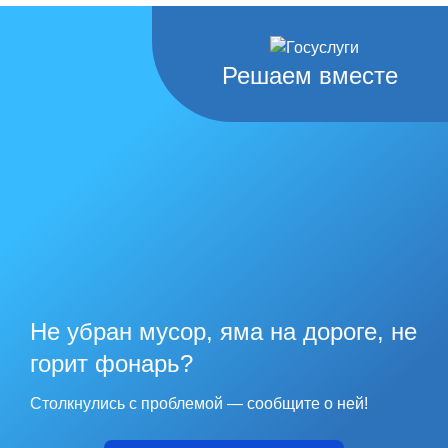
Банк
ОТДЕЛЕНИЕ СТАВРОПОЛЬ БАНКА РОССИИ//УФК по
Решаем вместе
Ставропольскому краю г. Ставрополь
№ счета получателя (номер казначейского счета)
03224643070000002101
№ счета банка (ЕКС)
40102810345370000013
ОКТМО
07727000
Не убран мусор, яма на дороге, не
горит фонарь?
Назначения платежа
КБК04500000000000000130 тс 04.01.02 За санаторно-курортную
Столкнулись с проблемой — сообщите о ней!
путевку НДС не облагается